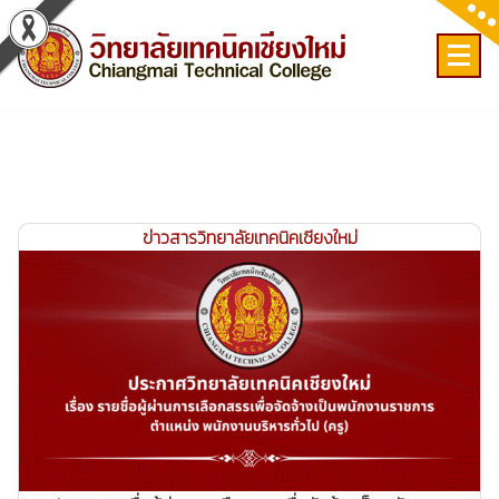
Skip
to
content
เลขที่ 9 ถ.เวียงแก้ว ต.ศรีภูมิ อ.เมือง จ.เชียงใหม่
ข่าวสารวิทยาลัยเทคนิคเชียงใหม่