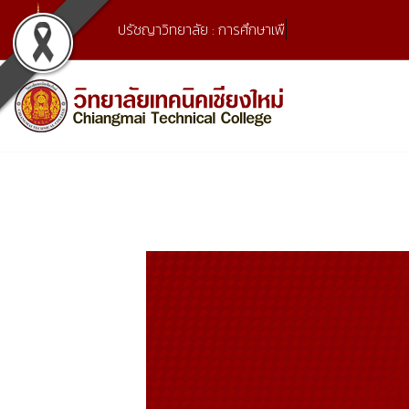
Skip
ปรัชญาวิทยาลัย : การศึกษาเพื่อ
to
content
เลขที่ 9 ถ.เวียงแก้ว ต.ศรีภูมิ อ.เมือง จ.เชียงใหม่