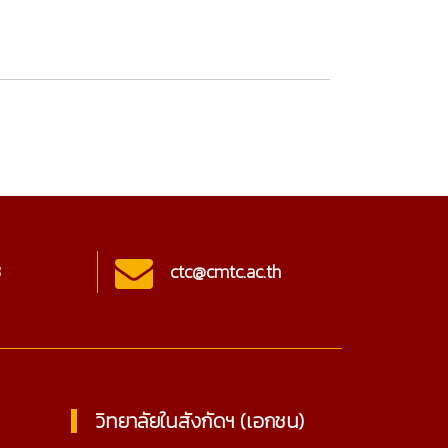
3
ctc@cmtc.ac.th
Onl
วิทยาลัยในสังกัดฯ (เอกชน)