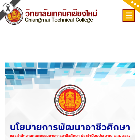
Skip
to
content
เลขที่ 9 ถ.เวียงแก้ว ต.ศรีภูมิ อ.เมือง จ.เชียงใหม่