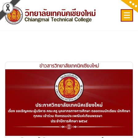
Skip
to
content
เลขที่ 9 ถ.เวียงแก้ว ต.ศรีภูมิ อ.เมือง จ.เชียงใหม่
ข่าวสารวิทยาลัยเทคนิคเชียงใหม่