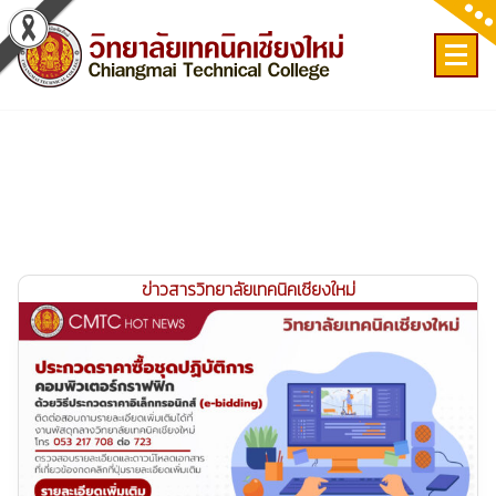
Skip
to
content
เลขที่ 9 ถ.เวียงแก้ว ต.ศรีภูมิ อ.เมือง จ.เชียงใหม่
ข่าวสารวิทยาลัยเทคนิคเชียงใหม่