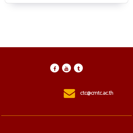
ctc@cmtc.ac.th