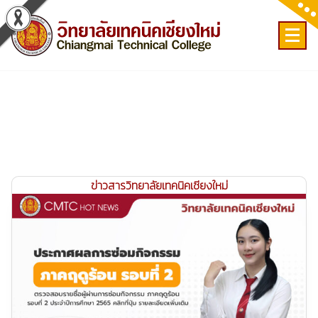
Skip
to
content
เลขที่ 9 ถ.เวียงแก้ว ต.ศรีภูมิ อ.เมือง จ.เชียงใหม่
ข่าวสารวิทยาลัยเทคนิคเชียงใหม่