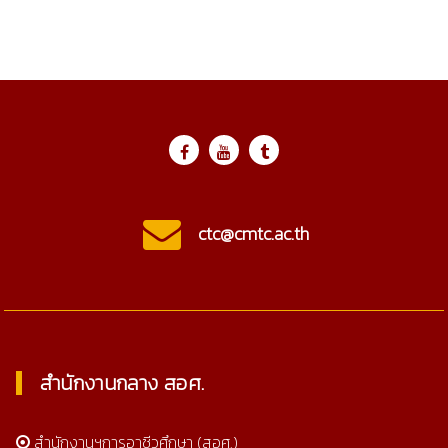
ctc@cmtc.ac.th
สำนักงานกลาง สอศ.
สำนักงานฯการอาชีวศึกษา (สอศ.)