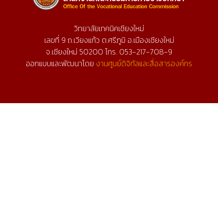
วิทยาลัยเทคนิคเชียงใหม่
เลขที่ 9 ถ.เวียงแก้ว ต.ศรีภูมิ อ.เมืองเชียงใหม่
จ.เชียงใหม่ 50200 โทร. 053-217-708-9
ออกแบบและพัฒนาโดย
งานศูนย์ดิจิทัลและสื่อสารองค์กร