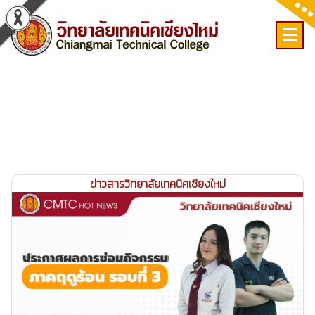
Skip
to
content
เลขที่ 9 ถ.เวียงแก้ว ต.ศรีภูมิ อ.เมือง จ.เชียงใหม่
ข่าวสารวิทยาลัยเทคนิคเชียงใหม่