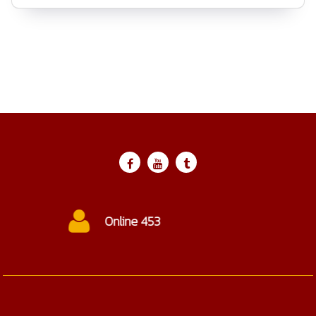
ctc@cmtc.ac.th