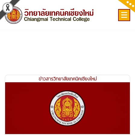
Skip
to
content
เลขที่ 9 ถ.เวียงแก้ว ต.ศรีภูมิ อ.เมือง จ.เชียงใหม่
ข่าวสารวิทยาลัยเทคนิคเชียงใหม่