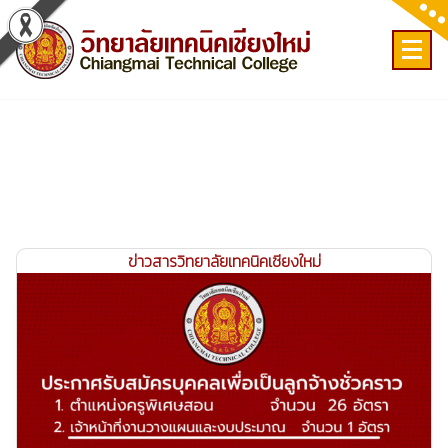
Skip
to
content
เลขที่ 9 ถ.เวียงแก้ว ต.ศรีภูมิ อ.เมือง จ.เชียงใหม่
ข่าวสารวิทยาลัยเทคนิคเชียงใหม่