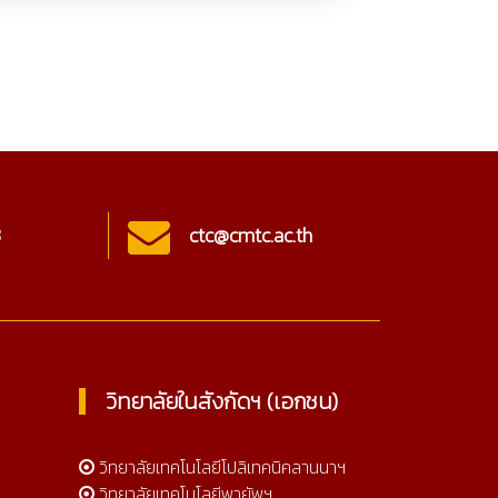
c@cmtc.ac.th
Online 453
วิทยาลัยในสังกัดฯ (เอกชน)
วิทยาลัยเทคโนโลยีโปลิเทคนิคลานนาฯ
วิทยาลัยเทคโนโลยีพายัพฯ