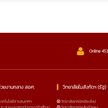
.ac.th
Online 453
ct
่วยงานกลาง สอศ.
วิทยาลัยในสังกัดฯ (รัฐ)
์เทคโนโลยีสารสนเทศฯ
วิทยาลัยเทคนิคเชียงใหม่
์ประสานงานสถาบันการอาชีวศึกษา
วิทยาลัยเทคนิคสันกำแพง