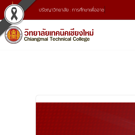
Skip
ปรัชญาวิทยาลัย : การศึกษาเพื่ออาชีพ และพัฒ
to
content
เลขที่ 9 ถ.เวียงแก้ว ต.ศรีภูมิ อ.เมือง จ.เชียงใหม่