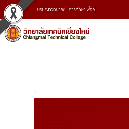
Skip
ปรัชญาวิทยาลัย : การศึกษาเพื่ออาชีพ แล
to
content
เลขที่ 9 ถ.เวียงแก้ว ต.ศรีภูมิ อ.เมือง จ.เชียงใหม่