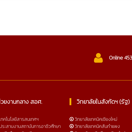
ctc@cmtc.ac.th
Online 45
่วยงานกลาง สอศ.
วิทยาลัยในสังกัดฯ (รัฐ)
์เทคโนโลยีสารสนเทศฯ
วิทยาลัยเทคนิคเชียงใหม่
์ประสานงานสถาบันการอาชีวศึกษา
วิทยาลัยเทคนิคสันกำแพง