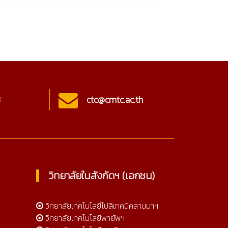
3
ctc@cmtc.ac.th
Onl
วิทยาลัยในสังกัดฯ (เอกชน)
วิทยาลัยเทคโนโลยีโปลิเทคนิคลานนาฯ
วิทยาลัยเทคโนโลยีพายัพฯ