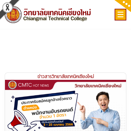
Skip
to
content
เลขที่ 9 ถ.เวียงแก้ว ต.ศรีภูมิ อ.เมือง จ.เชียงใหม่
ข่าวสารวิทยาลัยเทคนิคเชียงใหม่