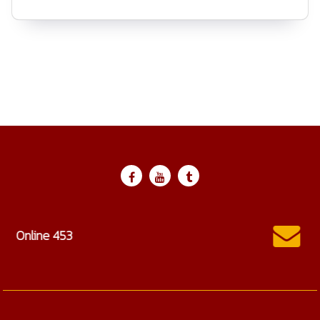
ctc@cmtc.ac.th