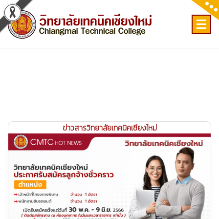
Skip
to
content
เลขที่ 9 ถ.เวียงแก้ว ต.ศรีภูมิ อ.เมือง จ.เชียงใหม่
ข่าวสารวิทยาลัยเทคนิคเชียงใหม่