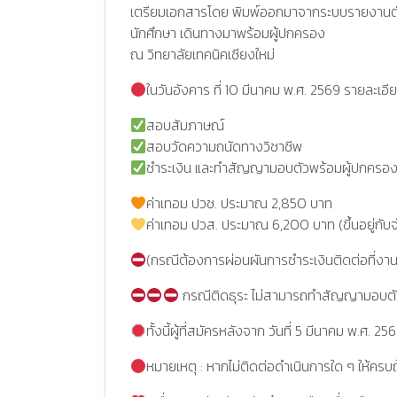
เตรียมเอกสารโดย พิมพ์ออกมาจากระบบรายงานตัวฯ 
นักศึกษา เดินทางมาพร้อมผู้ปกครอง
ณ วิทยาลัยเทคนิคเชียงใหม่
ในวันอังคาร ที่ 10 มีนาคม พ.ศ. 2569 รายละเอี
สอบสัมภาษณ์
สอบวัดความถนัดทางวิชาชีพ
ชำระเงิน และทำสัญญามอบตัวพร้อมผู้ปกครอ
ค่าเทอม ปวช. ประมาณ 2,850 บาท
ค่าเทอม ปวส. ประมาณ 6,200 บาท (ขึ้นอยู่กับ
(กรณีต้องการผ่อนผันการชำระเงินติดต่อที่งาน
กรณีติดธุระ ไม่สามารถทำสัญญามอบตัวตา
ทั้งนี้ผู้ที่สมัครหลังจาก วันที่ 5 มีนาคม พ.
หมายเหตุ : หากไม่ติดต่อดำเนินการใด ๆ ให้ครบถ