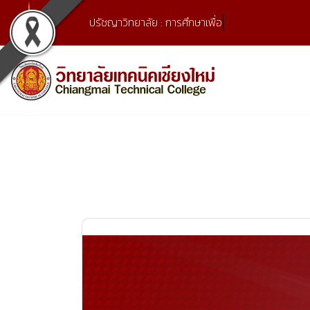
Skip
ปรัชญาวิทยาลัย : การศึกษาเพื่ออาชีพ
to
content
เลขที่ 9 ถ.เวียงแก้ว ต.ศรีภูมิ อ.เมือง จ.เชียงใหม่