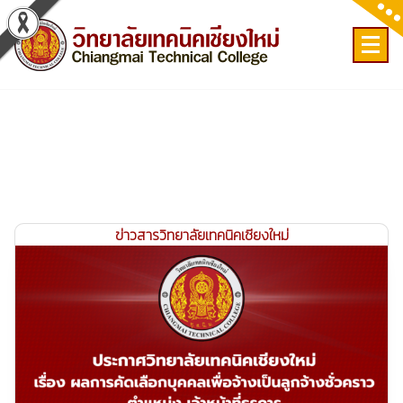
Skip
to
content
เลขที่ 9 ถ.เวียงแก้ว ต.ศรีภูมิ อ.เมือง จ.เชียงใหม่
ข่าวสารวิทยาลัยเทคนิคเชียงใหม่