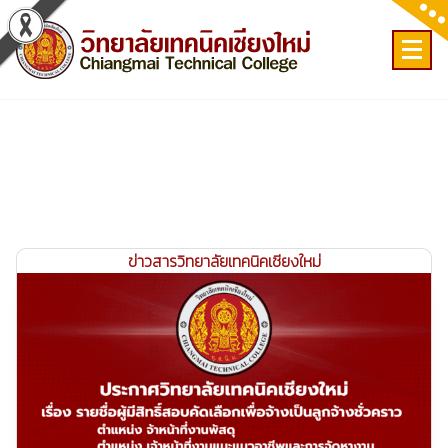
Skip
to
content
เลขที่ 9 ถ.เวียงแก้ว ต.ศรีภูมิ อ.เมือง จ.เชียงใหม่
ข่าวสารวิทยาลัยเทคนิคเชียงใหม่