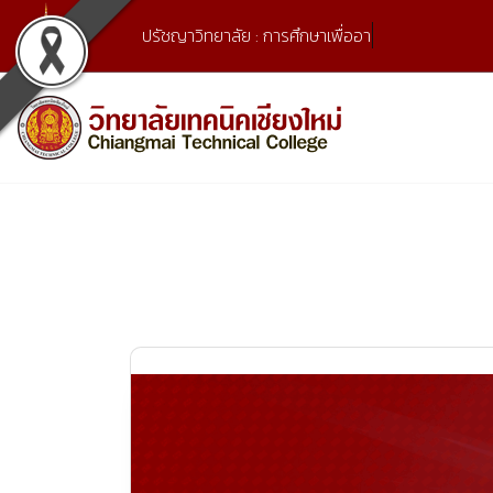
Skip
ปรัชญาวิทยาลัย : การศึกษาเพื่ออาชีพ และพั
to
content
เลขที่ 9 ถ.เวียงแก้ว ต.ศรีภูมิ อ.เมือง จ.เชียงใหม่