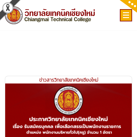
Skip
to
content
เลขที่ 9 ถ.เวียงแก้ว ต.ศรีภูมิ อ.เมือง จ.เชียงใหม่
ข่าวสารวิทยาลัยเทคนิคเชียงใหม่