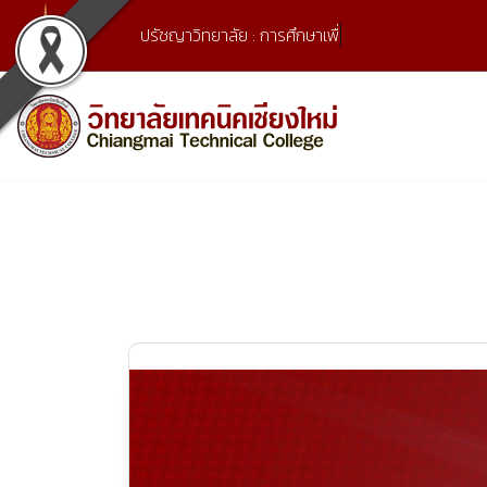
Skip
ปรัชญาวิทยาลัย : การศึกษาเพื่ออาชีพ
to
content
เลขที่ 9 ถ.เวียงแก้ว ต.ศรีภูมิ อ.เมือง จ.เชียงใหม่