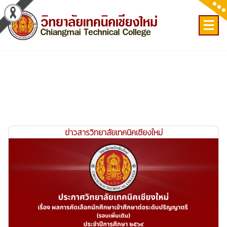
Skip
to
content
เลขที่ 9 ถ.เวียงแก้ว ต.ศรีภูมิ อ.เมือง จ.เชียงใหม่
ข่าวสารวิทยาลัยเทคนิคเชียงใหม่