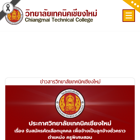
Skip
to
content
เลขที่ 9 ถ.เวียงแก้ว ต.ศรีภูมิ อ.เมือง จ.เชียงใหม่
ข่าวสารวิทยาลัยเทคนิคเชียงใหม่