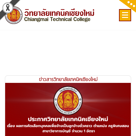
Skip
to
content
เลขที่ 9 ถ.เวียงแก้ว ต.ศรีภูมิ อ.เมือง จ.เชียงใหม่
ข่าวสารวิทยาลัยเทคนิคเชียงใหม่