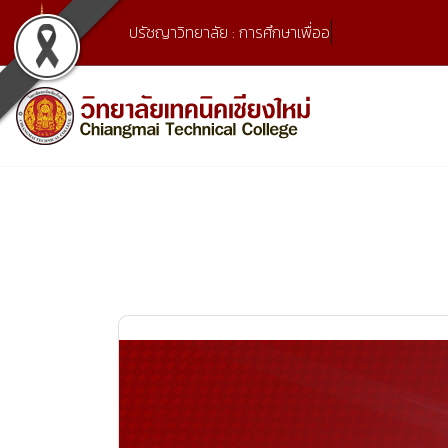
Skip
ปรัชญาวิทยาลัย : การศึกษาเพื่ออาชีพ แ
to
content
เลขที่ 9 ถ.เวียงแก้ว ต.ศรีภูมิ อ.เมือง จ.เชียงใหม่