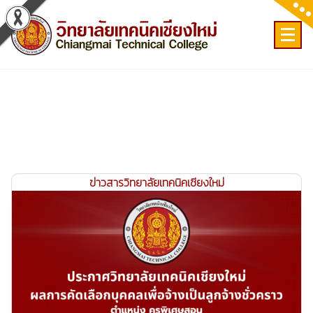
Skip
to
content
เลขที่ 9 ถ.เวียงแก้ว ต.ศรีภูมิ อ.เมือง จ.เชียงใหม่
ข่าวสารวิทยาลัยเทคนิคเชียงใหม่