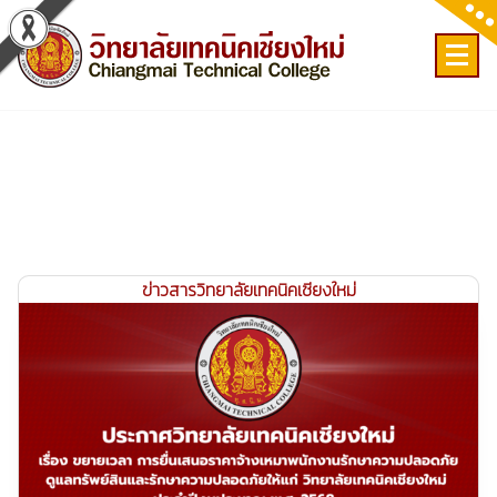
Skip
to
content
เลขที่ 9 ถ.เวียงแก้ว ต.ศรีภูมิ อ.เมือง จ.เชียงใหม่
ข่าวสารวิทยาลัยเทคนิคเชียงใหม่