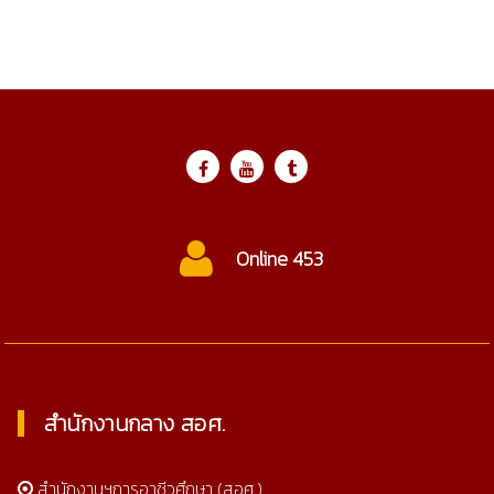
ctc@cmtc.ac.th
สำนักงานกลาง สอศ.
สำนักงานฯการอาชีวศึกษา (สอศ.)