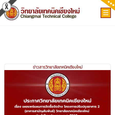
Skip
to
content
เลขที่ 9 ถ.เวียงแก้ว ต.ศรีภูมิ อ.เมือง จ.เชียงใหม่
ข่าวสารวิทยาลัยเทคนิคเชียงใหม่