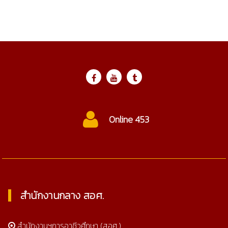
ctc@cmtc.ac.th
สำนักงานกลาง สอศ.
สำนักงานฯการอาชีวศึกษา (สอศ.)