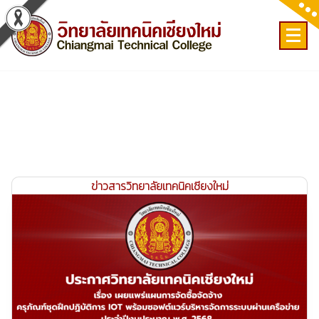
Skip
to
content
เลขที่ 9 ถ.เวียงแก้ว ต.ศรีภูมิ อ.เมือง จ.เชียงใหม่
ข่าวสารวิทยาลัยเทคนิคเชียงใหม่