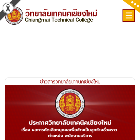
Skip
to
content
เลขที่ 9 ถ.เวียงแก้ว ต.ศรีภูมิ อ.เมือง จ.เชียงใหม่
ข่าวสารวิทยาลัยเทคนิคเชียงใหม่