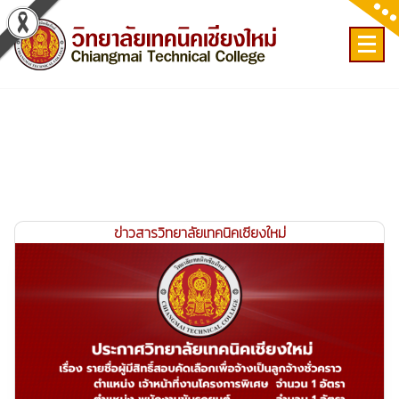
Skip
to
content
เลขที่ 9 ถ.เวียงแก้ว ต.ศรีภูมิ อ.เมือง จ.เชียงใหม่
ข่าวสารวิทยาลัยเทคนิคเชียงใหม่