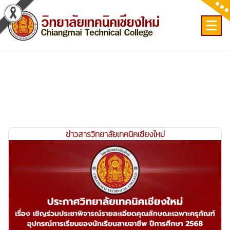
Skip
to
content
เลขที่ 9 ถ.เวียงแก้ว ต.ศรีภูมิ อ.เมือง จ.เชียงใหม่
ข่าวสารวิทยาลัยเทคนิคเชียงใหม่