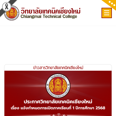
Skip
to
content
เลขที่ 9 ถ.เวียงแก้ว ต.ศรีภูมิ อ.เมือง จ.เชียงใหม่
ข่าวสารวิทยาลัยเทคนิคเชียงใหม่