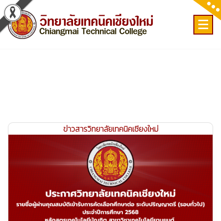
Skip
to
content
เลขที่ 9 ถ.เวียงแก้ว ต.ศรีภูมิ อ.เมือง จ.เชียงใหม่
ข่าวสารวิทยาลัยเทคนิคเชียงใหม่