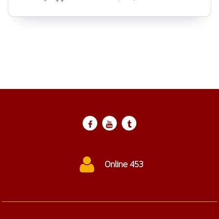
ctc@cmtc.ac.th