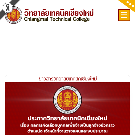
Skip
to
content
เลขที่ 9 ถ.เวียงแก้ว ต.ศรีภูมิ อ.เมือง จ.เชียงใหม่
ข่าวสารวิทยาลัยเทคนิคเชียงใหม่