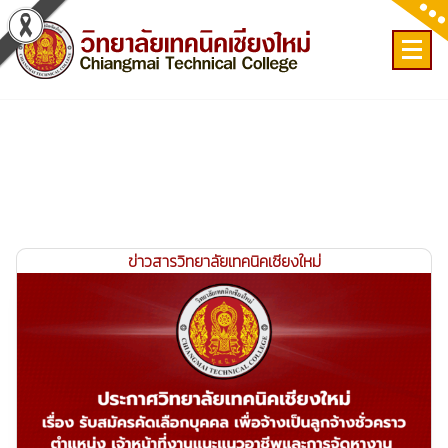
Skip
to
content
เลขที่ 9 ถ.เวียงแก้ว ต.ศรีภูมิ อ.เมือง จ.เชียงใหม่
ข่าวสารวิทยาลัยเทคนิคเชียงใหม่