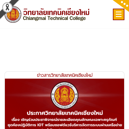
Skip
to
content
เลขที่ 9 ถ.เวียงแก้ว ต.ศรีภูมิ อ.เมือง จ.เชียงใหม่
ข่าวสารวิทยาลัยเทคนิคเชียงใหม่