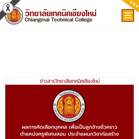
Skip
to
content
เลขที่ 9 ถ.เวียงแก้ว ต.ศรีภูมิ อ.เมือง จ.เชียงใหม่
ข่าวสารวิทยาลัยเทคนิคเชียงใหม่