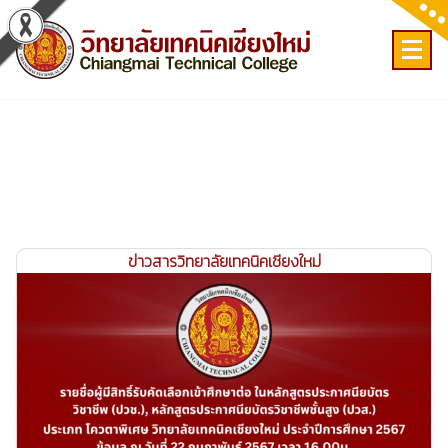
Skip
to
content
เลขที่ 9 ถ.เวียงแก้ว ต.ศรีภูมิ อ.เมือง จ.เชียงใหม่
ข่าวสารวิทยาลัยเทคนิคเชียงใหม่