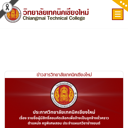
Skip
to
content
เลขที่ 9 ถ.เวียงแก้ว ต.ศรีภูมิ อ.เมือง จ.เชียงใหม่
ข่าวสารวิทยาลัยเทคนิคเชียงใหม่