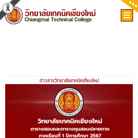
Skip
to
content
เลขที่ 9 ถ.เวียงแก้ว ต.ศรีภูมิ อ.เมือง จ.เชียงใหม่
ข่าวสารวิทยาลัยเทคนิคเชียงใหม่