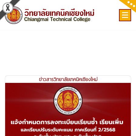
Skip
to
content
เลขที่ 9 ถ.เวียงแก้ว ต.ศรีภูมิ อ.เมือง จ.เชียงใหม่
ข่าวสารวิทยาลัยเทคนิคเชียงใหม่