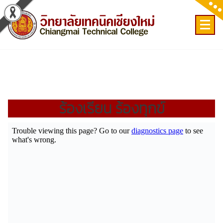
Skip
to
content
เลขที่ 9 ถ.เวียงแก้ว ต.ศรีภูมิ อ.เมือง จ.เชียงใหม่
ร้องเรียน ร้องทุกข์