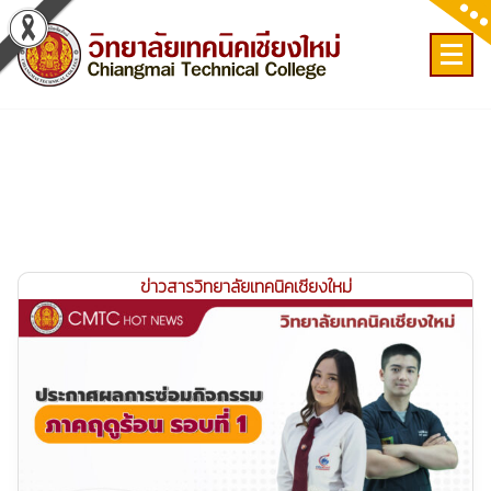
Skip
to
content
เลขที่ 9 ถ.เวียงแก้ว ต.ศรีภูมิ อ.เมือง จ.เชียงใหม่
ข่าวสารวิทยาลัยเทคนิคเชียงใหม่