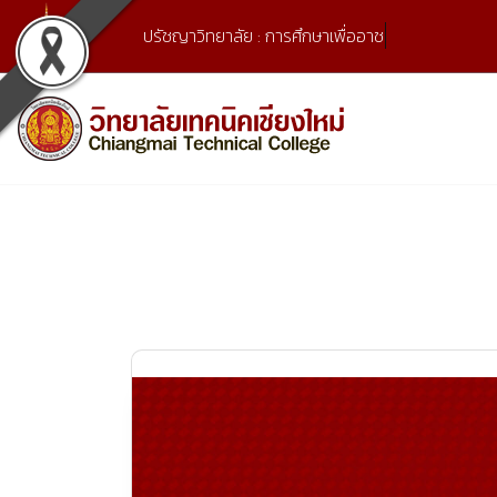
Skip
ปรัชญาวิทยาลัย : การศึกษาเพื่ออาชีพ และพัฒน
to
content
เลขที่ 9 ถ.เวียงแก้ว ต.ศรีภูมิ อ.เมือง จ.เชียงใหม่