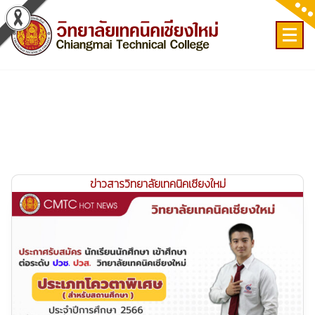
Skip
to
content
เลขที่ 9 ถ.เวียงแก้ว ต.ศรีภูมิ อ.เมือง จ.เชียงใหม่
ข่าวสารวิทยาลัยเทคนิคเชียงใหม่