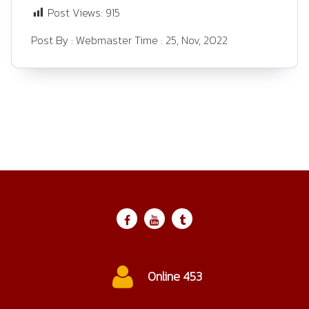
Post Views:
915
Post By :
Webmaster
Time :
25, Nov, 2022
ctc@cmtc.ac.th