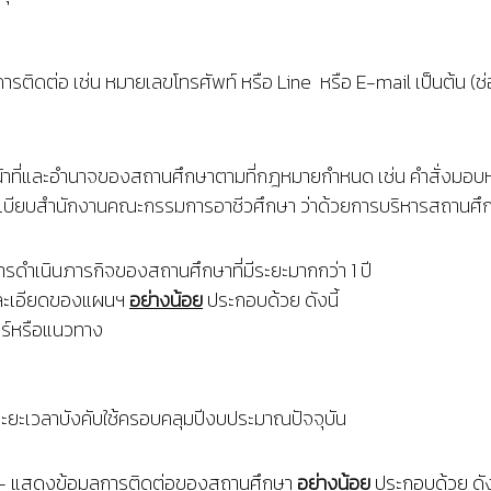
ติดต่อ เช่น หมายเลขโทรศัพท์ หรือ Line หรือ E-mail เป็นต้น (ช
้าที่และอำนาจของสถานศึกษาตามที่กฎหมายกำหนด เช่น คำสั่งมอบห
เบียบสำนักงานคณะกรรมการอาชีวศึกษา ว่าด้วยการบริหารสถานศึกษ
ดำเนินภารกิจของสถานศึกษาที่มีระยะมากกว่า 1 ปี
ยละเอียดของแผนฯ
อย่างน้อย
ประกอบด้วย ดังนี้
ร์หรือแนวทาง
หมาย
ีระยะเวลาบังคับใช้ครอบคลุมปีงบประมาณปัจจุบัน
– แสดงข้อมูลการติดต่อของสถานศึกษา
อย่างน้อย
ประกอบด้วย ดังน